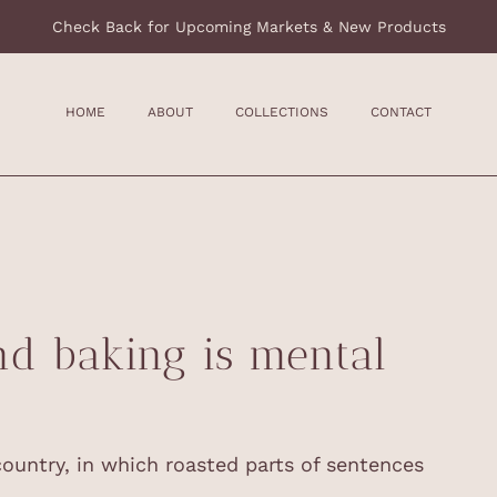
Check Back for Upcoming Markets & New Products
HOME
ABOUT
COLLECTIONS
CONTACT
nd baking is mental
country, in which roasted parts of sentences