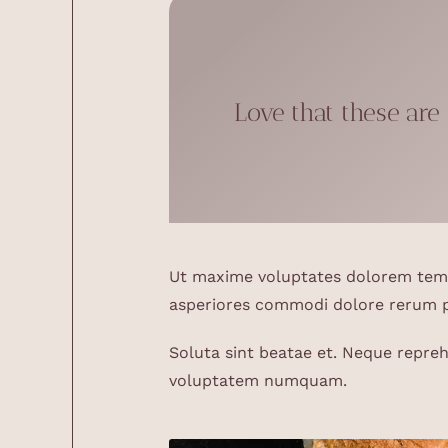
Love that these are
Ut maxime voluptates dolorem tempo
asperiores commodi dolore rerum pr
Soluta sint beatae et. Neque repre
voluptatem numquam.