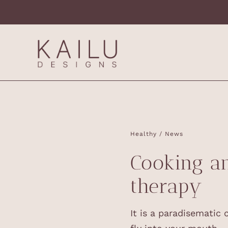
Skip
to
content
Healthy
/
News
Cooking a
therapy
It is a paradisematic 